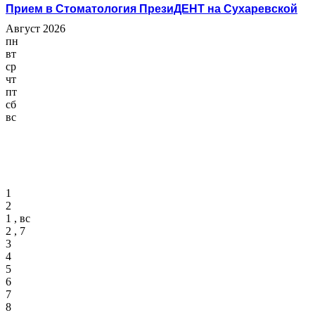
Прием в Стоматология ПрезиДЕНТ на Сухаревской
Август 2026
пн
вт
ср
чт
пт
сб
вс
1
2
1 , вс
2 , 7
3
4
5
6
7
8