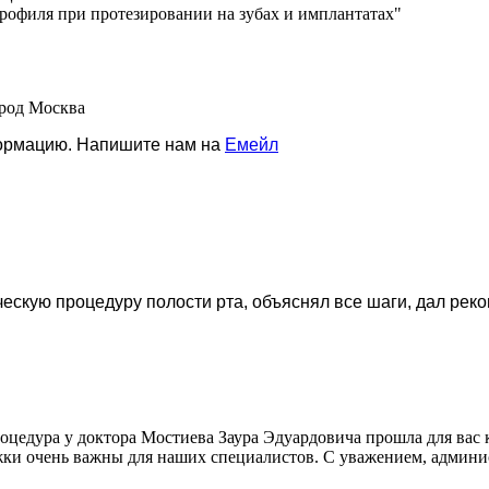
рофиля при протезировании на зубах и имплантатах"
ород Москва
формацию. Напишите нам на
Емейл
скую процедуру полости рта, объяснял все шаги, дал рек
процедура у доктора Мостиева Заура Эдуардовича прошла для ва
ержки очень важны для наших специалистов. С уважением, адми