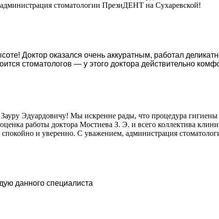
м, администрация стоматологии ПрезиДЕНТ на Сухаревской!
соте! Доктор оказался очень аккуратным, работал деликатн
оится стоматологов — у этого доктора действительно комф
 Зауру Эдуардовичу! Мы искренне рады, что процедура гигиены
енка работы доктора Мостиева З. Э. и всего коллектива клиник
 спокойно и уверенно. С уважением, администрация стоматоло
ндую данного специалиста