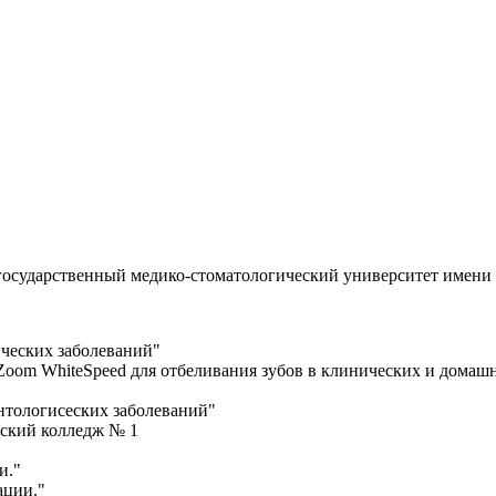
осударственный медико-стоматологический университет имени 
ческих заболеваний"
 Zoom WhiteSpeed для отбеливания зубов в клинических и домаш
онтологисеских заболеваний"
еский колледж № 1
и."
ации."