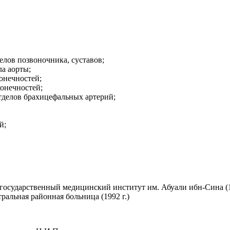
елов позвоночника, суставов;
а аорты;
онечностей;
онечностей;
тделов брахицефальных артерий;
й;
государственный медицинский институт им. Абуали ибн-Сина (1
ральная районная больница (1992 г.)