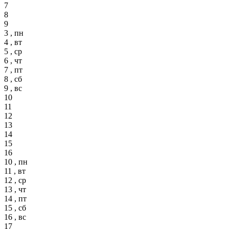
7
8
9
3 , пн
4 , вт
5 , ср
6 , чт
7 , пт
8 , сб
9 , вс
10
11
12
13
14
15
16
10 , пн
11 , вт
12 , ср
13 , чт
14 , пт
15 , сб
16 , вс
17