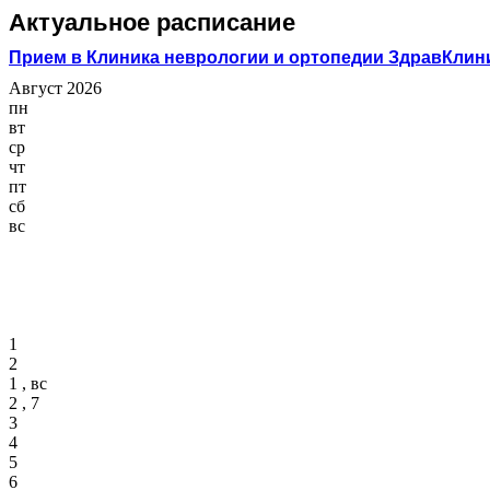
Актуальное расписание
Прием в Клиника неврологии и ортопедии ЗдравКлин
Август 2026
пн
вт
ср
чт
пт
сб
вс
1
2
1 , вс
2 , 7
3
4
5
6