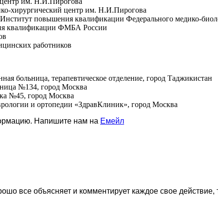
 центр им. Н.И.Пирогова
ико-хирургический центр им. Н.И.Пирогова
", Институт повышения квалификации Федерального медико-биол
ения квалификации ФМБА России
ов
дицинских работников
нная больница, терапевтическое отделение, город Таджикистан
ьница №134, город Москва
ика №45, город Москва
еврологии и ортопедии «ЗдравКлиник», город Москва
формацию. Напишите нам на
Емейл
рошо все объясняет и комментирует каждое свое действие,