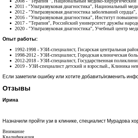
2008 - "Терапия ", Национальный медико-хирургический
2011 - "Ультразвуковая диагностика", Национальный мед
2012 - "Ультразвуковая диагностика заболеваний сердца
2016 - "Ультразвуковая диагностика", Институт повыш
2017 - "Терапия", Российский университет дружбы народ
2020 - "Ультразвуковая диагностика", Учебный центр ме
Опыт работы:
1992-1998 - УЗИ-специалист, Гисарская центральная райо
1998-2012 - УЗИ-специалист, Городская клиническая бол
2012-2018 - УЗИ-специалист, Государственная поликлин
2019 - УЗИ-специалист детский и взрослый., Клиника н
Если заметили ошибку или хотите добавить/изменить ин
Отзывы
Ирина
Назначили пройти узи в клинике, специалист Мурадова хо
Внимание
Квалификация