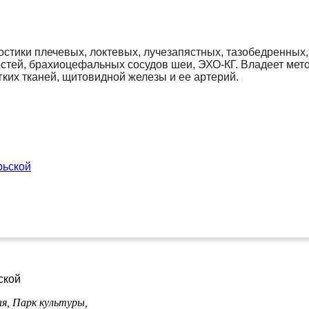
стики плечевых, локтевых, лучезапястных, тазобедренных,
остей, брахиоцефальных сосудов шеи, ЭХО-КГ. Владеет мет
гких тканей, щитовидной железы и ее артерий.
рьской
ской
ая,
Парк культуры,