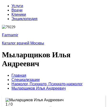
Услуги
Врачи
Клиники
Энциклопедия
Farmamir
Каталог врачей Москвы
Мыларщиков Илья
Андреевич
Главная
Специализации
Нарколог,
Психиатр,
Психиатр-нарколог
Мыларщиков Илья Андреевич
1
/
0