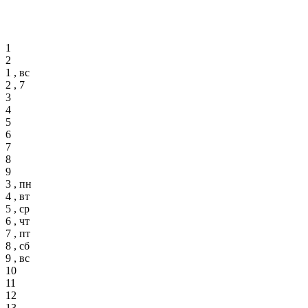
1
2
1 , вс
2 , 7
3
4
5
6
7
8
9
3 , пн
4 , вт
5 , ср
6 , чт
7 , пт
8 , сб
9 , вс
10
11
12
13