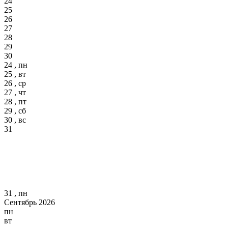
24
25
26
27
28
29
30
24 , пн
25 , вт
26 , ср
27 , чт
28 , пт
29 , сб
30 , вс
31
31 , пн
Сентябрь 2026
пн
вт