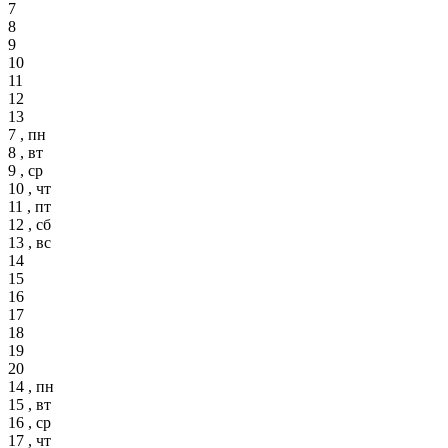
7
8
9
10
11
12
13
7 , пн
8 , вт
9 , ср
10 , чт
11 , пт
12 , сб
13 , вс
14
15
16
17
18
19
20
14 , пн
15 , вт
16 , ср
17 , чт