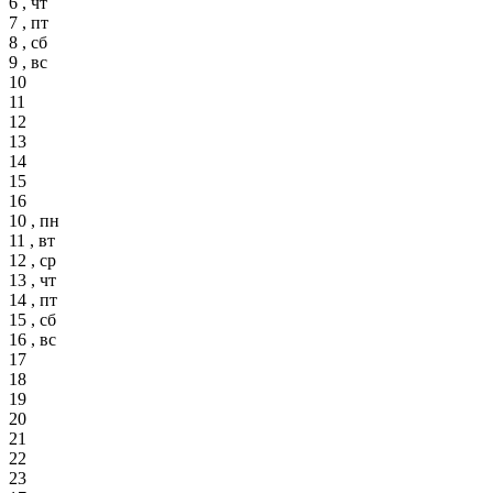
6 , чт
7 , пт
8 , сб
9 , вс
10
11
12
13
14
15
16
10 , пн
11 , вт
12 , ср
13 , чт
14 , пт
15 , сб
16 , вс
17
18
19
20
21
22
23