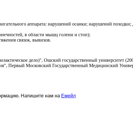
вигательного аппарата: нарушений осанки; нарушений походки;
онечностей, в области мышц голени и стоп);
тяжения связок, вывихов.
лактическое дело)", Ошский государственный университет (2009
ия", Первый Московский Государственный Медицинский Универс
формацию. Напишите нам на
Емейл