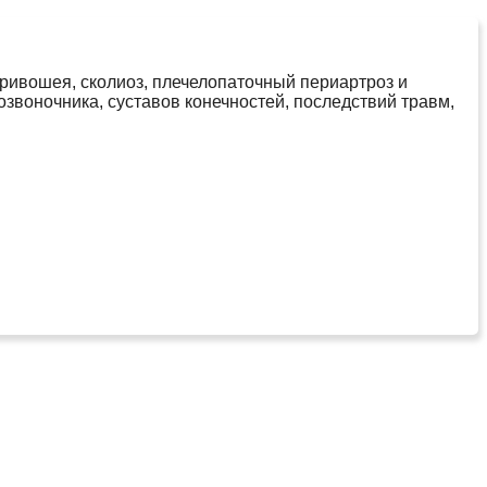
 кривошея, сколиоз, плечелопаточный периартроз и
звоночника, суставов конечностей, последствий травм,