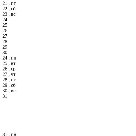
21 , пт
22 , сб
23 , вс
24
25
26
27
28
29
30
24 , пн
25 , вт
26 , ср
27 , чт
28 , пт
29 , сб
30 , вс
31
31 , пн