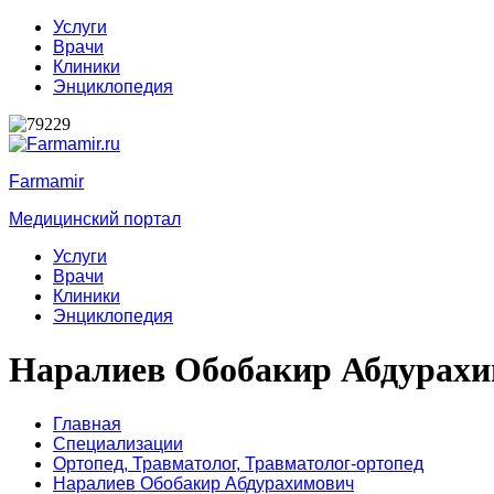
Услуги
Врачи
Клиники
Энциклопедия
Farmamir
Медицинский портал
Услуги
Врачи
Клиники
Энциклопедия
Наралиев Обобакир Абдурах
Главная
Специализации
Ортопед,
Травматолог,
Травматолог-ортопед
Наралиев Обобакир Абдурахимович