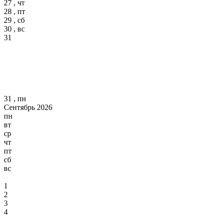
27 , чт
28 , пт
29 , сб
30 , вс
31
31 , пн
Сентябрь 2026
пн
вт
ср
чт
пт
сб
вс
1
2
3
4