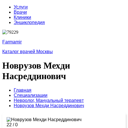
Услуги
Врачи
Клиники
Энциклопедия
Farmamir
Каталог врачей Москвы
Новрузов Мехди
Насреддинович
Главная
Специализации
Невролог,
Мануальный терапевт
Новрузов Мехди Насреддинович
22
/
0