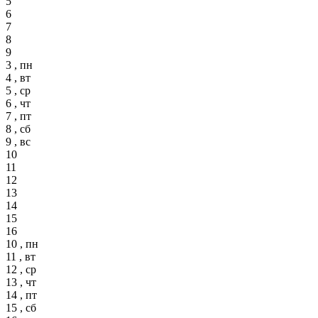
5
6
7
8
9
3 , пн
4 , вт
5 , ср
6 , чт
7 , пт
8 , сб
9 , вс
10
11
12
13
14
15
16
10 , пн
11 , вт
12 , ср
13 , чт
14 , пт
15 , сб