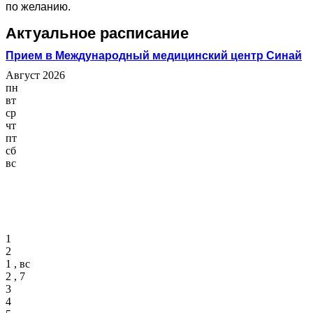
по желанию.
Актуальное расписание
Прием в Международный медицинский центр Синай
Август 2026
пн
вт
ср
чт
пт
сб
вс
1
2
1 , вс
2 , 7
3
4