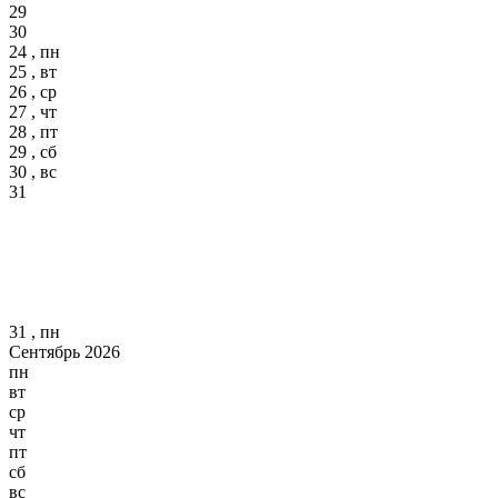
29
30
24 , пн
25 , вт
26 , ср
27 , чт
28 , пт
29 , сб
30 , вс
31
31 , пн
Сентябрь 2026
пн
вт
ср
чт
пт
сб
вс