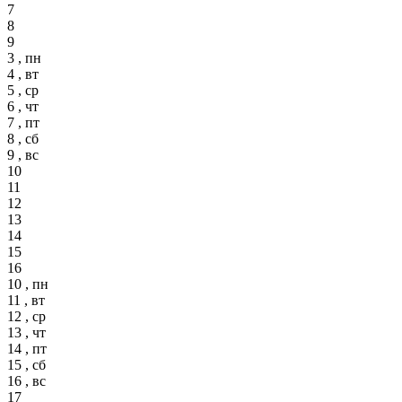
7
8
9
3 , пн
4 , вт
5 , ср
6 , чт
7 , пт
8 , сб
9 , вс
10
11
12
13
14
15
16
10 , пн
11 , вт
12 , ср
13 , чт
14 , пт
15 , сб
16 , вс
17