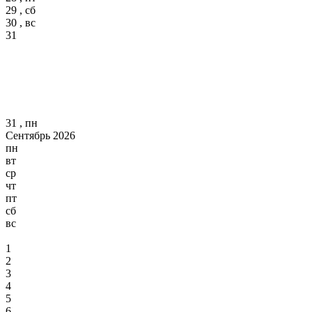
29 , сб
30 , вс
31
31 , пн
Сентябрь 2026
пн
вт
ср
чт
пт
сб
вс
1
2
3
4
5
6