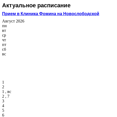
Актуальное расписание
Прием в Клиника Фомина на Новослободской
Август 2026
пн
вт
ср
чт
пт
сб
вс
1
2
1 , вс
2 , 7
3
4
5
6