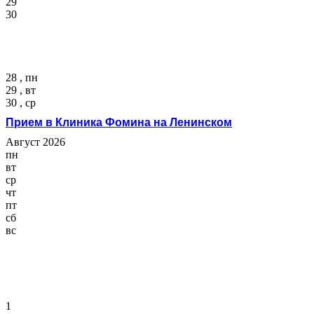
29
30
28 , пн
29 , вт
30 , ср
Прием в Клиника Фомина на Ленинском
Август 2026
пн
вт
ср
чт
пт
сб
вс
1