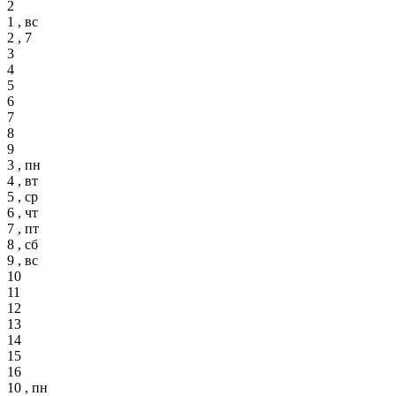
2
1 , вс
2 , 7
3
4
5
6
7
8
9
3 , пн
4 , вт
5 , ср
6 , чт
7 , пт
8 , сб
9 , вс
10
11
12
13
14
15
16
10 , пн