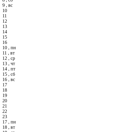
9 , вс
10
11
12
13
14
15
16
10 , пн
11 , вт
12 , ср
13 , чт
14 , пт
15 , сб
16 , вс
17
18
19
20
21
22
23
17 , пн
18 , вт