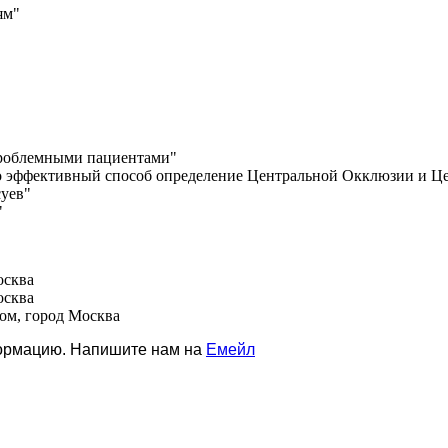
ям"
 проблемными пациентами"
ьно эффективный способ определение Центральной Окклюзии и Ц
суев"
"
осква
осква
ом, город Москва
формацию. Напишите нам на
Емейл