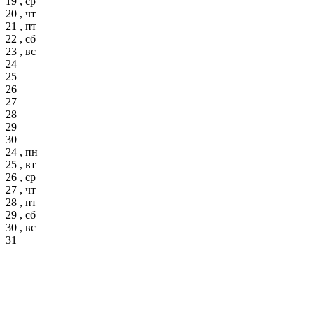
19 , ср
20 , чт
21 , пт
22 , сб
23 , вс
24
25
26
27
28
29
30
24 , пн
25 , вт
26 , ср
27 , чт
28 , пт
29 , сб
30 , вс
31