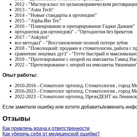
2012 - "Мастер-класс по цельнокерамическим реставраци
2013 - "Astra Tech"
2014 - "Новые стандарты в ортопедии"
2015 - "Alpha-Bio Tec"
2016 - "Планирование и препарирование Гаджи Дажаев"
ортодонтия для ортопедов)" - "Ортодонтия без брекетов
2017 - "Ankylos"
все методы)" - "Восстановление полной потери зубов
2018 - "Поволоцкий: продажи в стоматологии, работа с
сравнение лицевых дуг)" - "Гетте быстрый и максимал
2019 - "Протезирование с опорой на импланты Гамид На
2022 - "Протезирование с опорой на импланты Straumann
Опыт работы:
2010-2016 - Стоматолог ортопед, Стоматология , город М
2016-2023 - Стоматолог ортопед, Стоматология , город М
2022-2023 - Стоматолог-ортопед, ПрезиДЕНТ на Ленинск
Если заметили ошибку или хотите добавить/изменить ин
Отзывы
Как привлечь врача к ответственности
Как уберечь себя от медицинской ошибки?