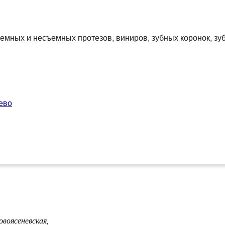
емных и несъемных протезов, виниров, зубных коронок, зу
ево
овоясеневская,