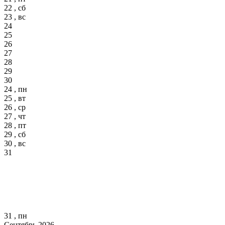
22 , сб
23 , вс
24
25
26
27
28
29
30
24 , пн
25 , вт
26 , ср
27 , чт
28 , пт
29 , сб
30 , вс
31
31 , пн
Сентябрь 2026