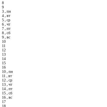
8
9
3 , пн
4 , вт
5 , ср
6 , чт
7 , пт
8 , сб
9 , вс
10
11
12
13
14
15
16
10 , пн
11 , вт
12 , ср
13 , чт
14 , пт
15 , сб
16 , вс
17
18