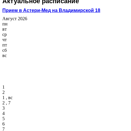
Актуальное расписание
Прием в Астери-Мед на Владимирской 18
Август 2026
пн
вт
ср
чт
пт
сб
вс
1
2
1 , вс
2 , 7
3
4
5
6
7