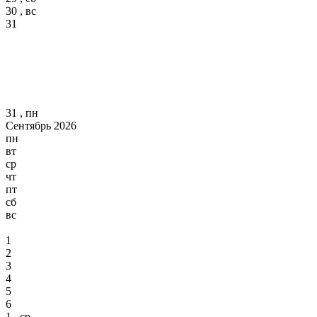
30 , вс
31
31 , пн
Сентябрь 2026
пн
вт
ср
чт
пт
сб
вс
1
2
3
4
5
6
1 , ср