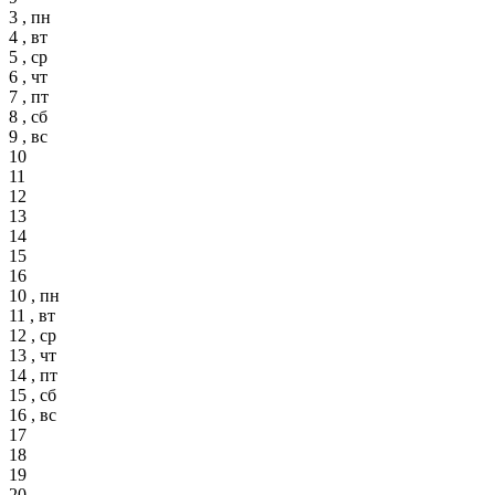
3 , пн
4 , вт
5 , ср
6 , чт
7 , пт
8 , сб
9 , вс
10
11
12
13
14
15
16
10 , пн
11 , вт
12 , ср
13 , чт
14 , пт
15 , сб
16 , вс
17
18
19
20