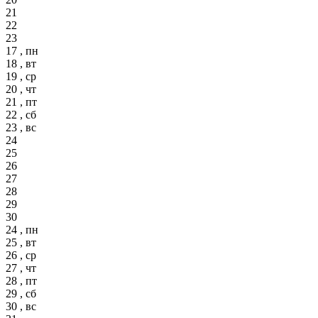
21
22
23
17 , пн
18 , вт
19 , ср
20 , чт
21 , пт
22 , сб
23 , вс
24
25
26
27
28
29
30
24 , пн
25 , вт
26 , ср
27 , чт
28 , пт
29 , сб
30 , вс