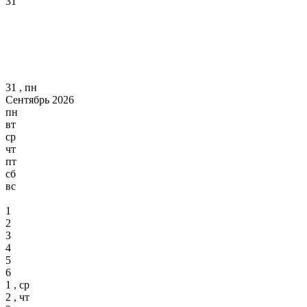
31
31 , пн
Сентябрь 2026
пн
вт
ср
чт
пт
сб
вс
1
2
3
4
5
6
1 , ср
2 , чт