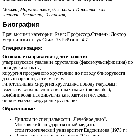
Москва, Марксистская, д. 3, стр. 1
Крестьянская
застава,
Таганская,
Таганская,
Биография
Врач высшей категории, Ранг: Профессор,Степень: Доктор
медицинских наук.Стаж: 53 Рейтинг: 4.7
Специализация:
Основные направления деятельности:
ультразвуковое удаление хрусталика (факоэмульсификация) по
поводу катаракты;
хирургия прозрачного хрусталика по поводу близорукости,
дальнозоркости, астигматизма;
гипотензивная хирургия хрусталика поводу глаукомы;
вмешательства на единственных глазах (monoculus);
комбинированная хирургия катаракты и глаукомы;
билатеральная хирургия хрусталика
Образование:
Диплом по специальности "Лечебное дело",
Московский государственный медико-
стоматологический университет Евдокимова (1973 г.)
Ординатура по специальности "Окулист