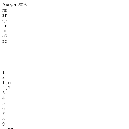
Август 2026
пн
вт
ср
чт
пт
сб
вс
1
2
1 , вс
2 , 7
3
4
5
6
7
8
9