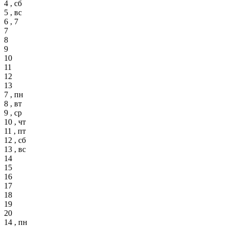
4 , сб
5 , вс
6 , 7
7
8
9
10
11
12
13
7 , пн
8 , вт
9 , ср
10 , чт
11 , пт
12 , сб
13 , вс
14
15
16
17
18
19
20
14 , пн