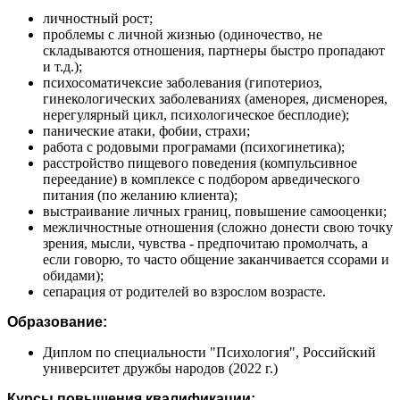
личностный рост;
проблемы с личной жизнью (одиночество, не
складываются отношения, партнеры быстро пропадают
и т.д.);
психосоматичексие заболевания (гипотериоз,
гинекологических заболеваниях (аменорея, дисменорея,
нерегулярный цикл, психологическое бесплодие);
панические атаки, фобии, страхи;
работа с родовыми програмами (психогинетика);
расстройство пищевого поведения (компульсивное
переедание) в комплексе с подбором арведического
питания (по желанию клиента);
выстраивание личных границ, повышение самооценки;
межличностные отношения (сложно донести свою точку
зрения, мысли, чувства - предпочитаю промолчать, а
если говорю, то часто общение заканчивается ссорами и
обидами);
сепарация от родителей во взрослом возрасте.
Образование:
Диплом по специальности "Психология", Российский
университет дружбы народов (2022 г.)
Курсы повышения квалификации: