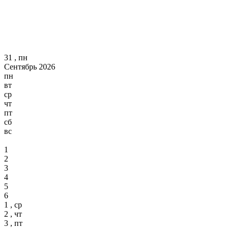
31 , пн
Сентябрь 2026
пн
вт
ср
чт
пт
сб
вс
1
2
3
4
5
6
1 , ср
2 , чт
3 , пт