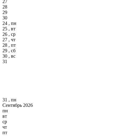
27
28
29
30
24 , пн
25 , вт
26 , ср
27 , чт
28 , пт
29 , сб
30 , вс
31
31 , пн
Сентябрь 2026
пн
вт
ср
чт
пт