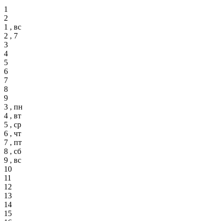
1
2
1 , вс
2 , 7
3
4
5
6
7
8
9
3 , пн
4 , вт
5 , ср
6 , чт
7 , пт
8 , сб
9 , вс
10
11
12
13
14
15