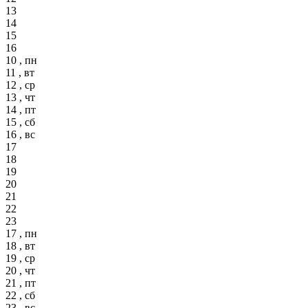
13
14
15
16
10 , пн
11 , вт
12 , ср
13 , чт
14 , пт
15 , сб
16 , вс
17
18
19
20
21
22
23
17 , пн
18 , вт
19 , ср
20 , чт
21 , пт
22 , сб
23 , вс