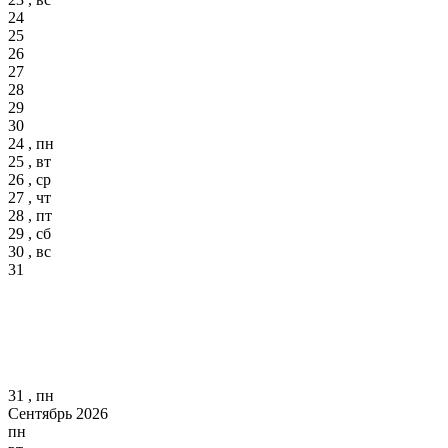
24
25
26
27
28
29
30
24 , пн
25 , вт
26 , ср
27 , чт
28 , пт
29 , сб
30 , вс
31
31 , пн
Сентябрь 2026
пн