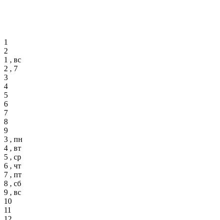
1
2
1 , вс
2 , 7
3
4
5
6
7
8
9
3 , пн
4 , вт
5 , ср
6 , чт
7 , пт
8 , сб
9 , вс
10
11
12