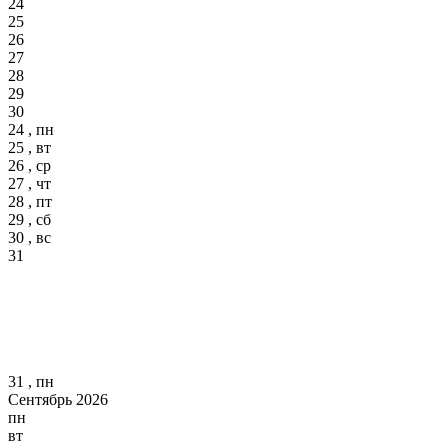
24
25
26
27
28
29
30
24 , пн
25 , вт
26 , ср
27 , чт
28 , пт
29 , сб
30 , вс
31
31 , пн
Сентябрь 2026
пн
вт