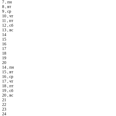
7 , пн
8 , вт
9 , ср
10 , чт
11 , пт
12 , сб
13 , вс
14
15
16
17
18
19
20
14 , пн
15 , вт
16 , ср
17 , чт
18 , пт
19 , сб
20 , вс
21
22
23
24