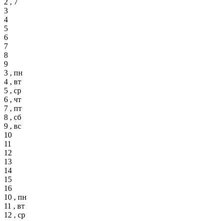
2 , 7
3
4
5
6
7
8
9
3 , пн
4 , вт
5 , ср
6 , чт
7 , пт
8 , сб
9 , вс
10
11
12
13
14
15
16
10 , пн
11 , вт
12 , ср