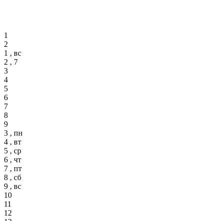
1
2
1 , вс
2 , 7
3
4
5
6
7
8
9
3 , пн
4 , вт
5 , ср
6 , чт
7 , пт
8 , сб
9 , вс
10
11
12