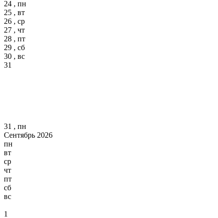
24 , пн
25 , вт
26 , ср
27 , чт
28 , пт
29 , сб
30 , вс
31
31 , пн
Сентябрь 2026
пн
вт
ср
чт
пт
сб
вс
1