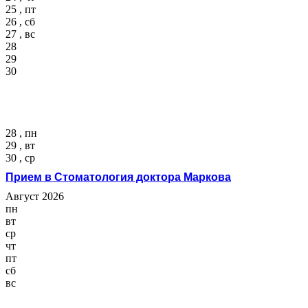
25 , пт
26 , сб
27 , вс
28
29
30
28 , пн
29 , вт
30 , ср
Прием в Стоматология доктора Маркова
Август 2026
пн
вт
ср
чт
пт
сб
вс