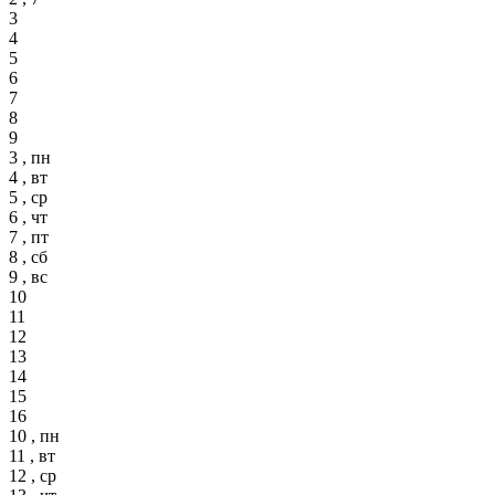
3
4
5
6
7
8
9
3 , пн
4 , вт
5 , ср
6 , чт
7 , пт
8 , сб
9 , вс
10
11
12
13
14
15
16
10 , пн
11 , вт
12 , ср