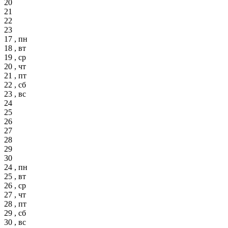
20
21
22
23
17 , пн
18 , вт
19 , ср
20 , чт
21 , пт
22 , сб
23 , вс
24
25
26
27
28
29
30
24 , пн
25 , вт
26 , ср
27 , чт
28 , пт
29 , сб
30 , вс