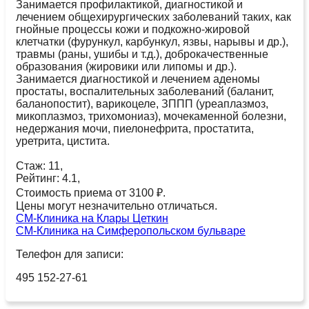
Занимается профилактикой, диагностикой и
лечением общехирургических заболеваний таких, как
гнойные процессы кожи и подкожно-жировой
клетчатки (фурункул, карбункул, язвы, нарывы и др.),
травмы (раны, ушибы и т.д.), доброкачественные
образования (жировики или липомы и др.).
Занимается диагностикой и лечением аденомы
простаты, воспалительных заболеваний (баланит,
баланопостит), варикоцеле, ЗППП (уреаплазмоз,
микоплазмоз, трихомониаз), мочекаменной болезни,
недержания мочи, пиелонефрита, простатита,
уретрита, цистита.
Стаж: 11,
Рейтинг: 4.1,
Стоимость приема от 3100 ₽.
Цены могут незначительно отличаться.
СМ-Клиника на Клары Цеткин
СМ-Клиника на Симферопольском бульваре
Телефон для записи:
495 152-27-61