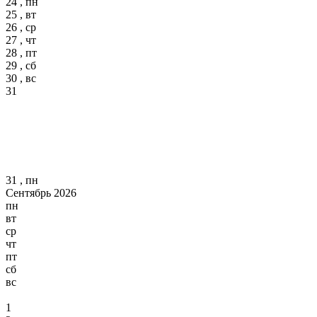
24 , пн
25 , вт
26 , ср
27 , чт
28 , пт
29 , сб
30 , вс
31
31 , пн
Сентябрь 2026
пн
вт
ср
чт
пт
сб
вс
1