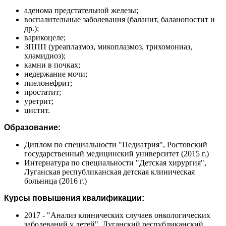
аденома предстательной железы;
воспалительные заболевания (баланит, баланопостит и
др.);
варикоцеле;
ЗППП (уреаплазмоз, микоплазмоз, трихомониаз,
хламидиоз);
камни в почках;
недержание мочи;
пиелонефрит;
простатит;
уретрит;
цистит.
Образование:
Диплом по специальности "Педиатрия", Ростовский
государственный медицинский университет (2015 г.)
Интернатура по специальности "Детская хирургия",
Луганская республиканская детская клиническая
больница (2016 г.)
Курсы повышения квалификации:
2017 - "Анализ клинических случаев онкологических
заболеваний у детей", Луганский республиканский