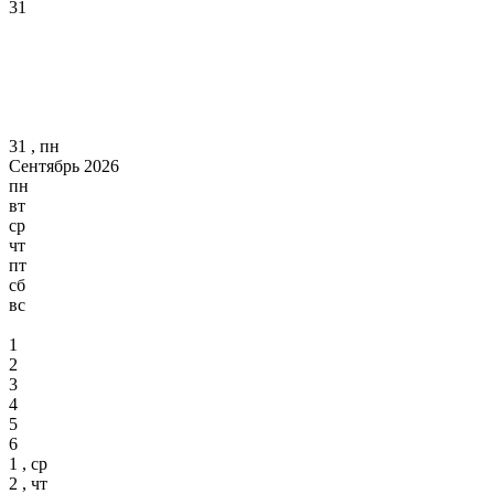
31
31 , пн
Сентябрь 2026
пн
вт
ср
чт
пт
сб
вс
1
2
3
4
5
6
1 , ср
2 , чт