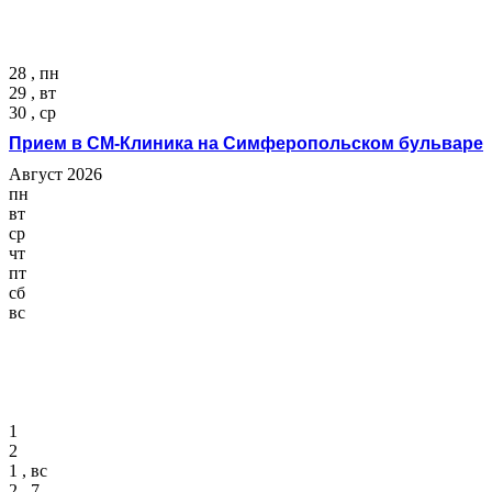
28 , пн
29 , вт
30 , ср
Прием в СМ-Клиника на Симферопольском бульваре
Август 2026
пн
вт
ср
чт
пт
сб
вс
1
2
1 , вс
2 , 7