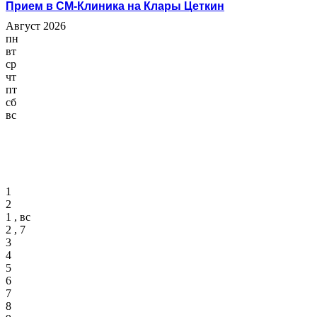
Прием в СМ-Клиника на Клары Цеткин
Август 2026
пн
вт
ср
чт
пт
сб
вс
1
2
1 , вс
2 , 7
3
4
5
6
7
8