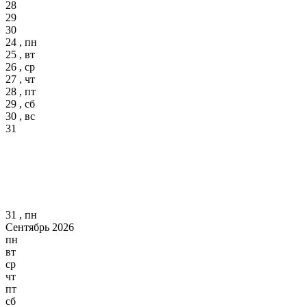
28
29
30
24 , пн
25 , вт
26 , ср
27 , чт
28 , пт
29 , сб
30 , вс
31
31 , пн
Сентябрь 2026
пн
вт
ср
чт
пт
сб