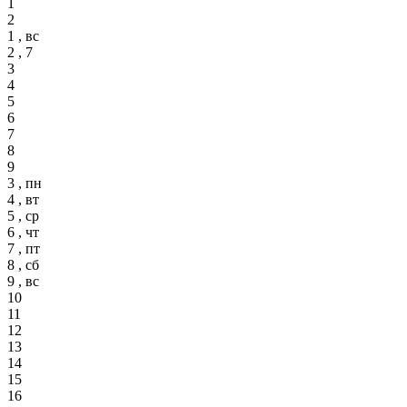
1
2
1 , вс
2 , 7
3
4
5
6
7
8
9
3 , пн
4 , вт
5 , ср
6 , чт
7 , пт
8 , сб
9 , вс
10
11
12
13
14
15
16