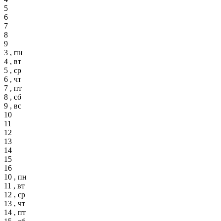
5
6
7
8
9
3 , пн
4 , вт
5 , ср
6 , чт
7 , пт
8 , сб
9 , вс
10
11
12
13
14
15
16
10 , пн
11 , вт
12 , ср
13 , чт
14 , пт