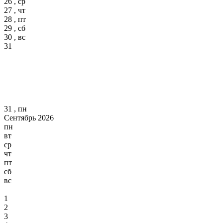
26 , ср
27 , чт
28 , пт
29 , сб
30 , вс
31
31 , пн
Сентябрь 2026
пн
вт
ср
чт
пт
сб
вс
1
2
3