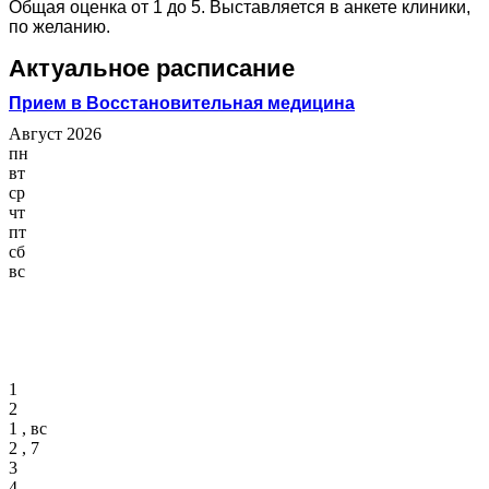
Общая оценка от 1 до 5. Выставляется в анкете клиники,
по желанию.
Актуальное расписание
Прием в Восстановительная медицина
Август 2026
пн
вт
ср
чт
пт
сб
вс
1
2
1 , вс
2 , 7
3
4