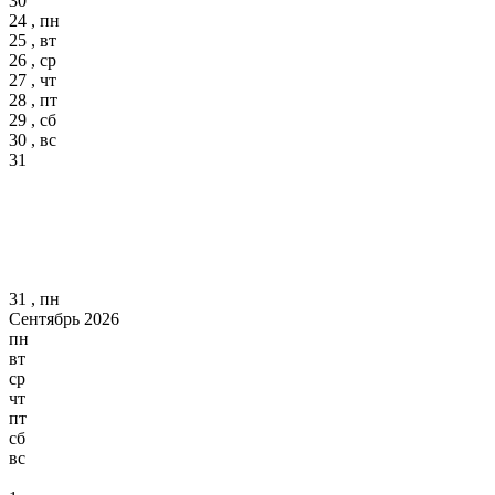
30
24 , пн
25 , вт
26 , ср
27 , чт
28 , пт
29 , сб
30 , вс
31
31 , пн
Сентябрь 2026
пн
вт
ср
чт
пт
сб
вс