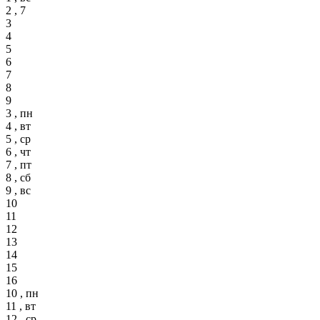
2 , 7
3
4
5
6
7
8
9
3 , пн
4 , вт
5 , ср
6 , чт
7 , пт
8 , сб
9 , вс
10
11
12
13
14
15
16
10 , пн
11 , вт
12 , ср