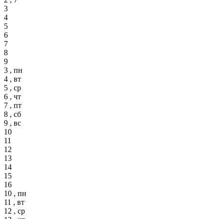
3
4
5
6
7
8
9
3 , пн
4 , вт
5 , ср
6 , чт
7 , пт
8 , сб
9 , вс
10
11
12
13
14
15
16
10 , пн
11 , вт
12 , ср