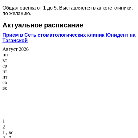
Общая оценка от 1 до 5. Выставляется в анкете клиники,
по желанию.
Актуальное расписание
Прием в Сеть стоматологических клиник Юнидент на
Таганской
Август 2026
пн
вт
ср
чт
пт
сб
вс
1
2
1 , вс
2 , 7