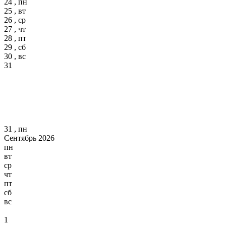
24 , пн
25 , вт
26 , ср
27 , чт
28 , пт
29 , сб
30 , вс
31
31 , пн
Сентябрь 2026
пн
вт
ср
чт
пт
сб
вс
1