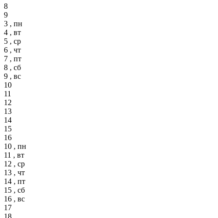
8
9
3 , пн
4 , вт
5 , ср
6 , чт
7 , пт
8 , сб
9 , вс
10
11
12
13
14
15
16
10 , пн
11 , вт
12 , ср
13 , чт
14 , пт
15 , сб
16 , вс
17
18