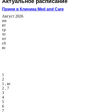
Актуальное расписание
Прием в Клиника Med and Care
Август 2026
пн
вт
ср
чт
пт
сб
вс
1
2
1 , вс
2 , 7
3
4
5
6
7