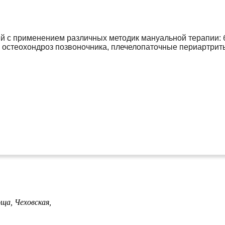
 с применением различных методик мануальной терапии: б
 остеохондроз позвоночника, плечелопаточные периартриты
оща,
Чеховская,