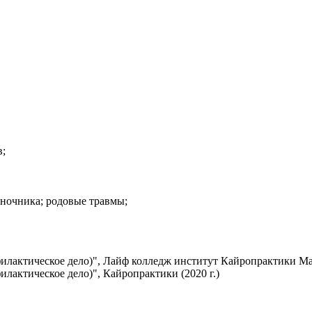
в;
оночника; родовые травмы;
лактическое дело)", Лайф колледж институт Кайропрактики Мар
лактическое дело)", Кайропрактики (2020 г.)