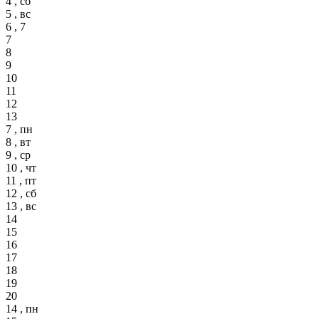
4 , сб
5 , вс
6 , 7
7
8
9
10
11
12
13
7 , пн
8 , вт
9 , ср
10 , чт
11 , пт
12 , сб
13 , вс
14
15
16
17
18
19
20
14 , пн