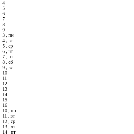
4
5
6
7
8
9
3 , пн
4 , вт
5 , ср
6 , чт
7 , пт
8 , сб
9 , вс
10
11
12
13
14
15
16
10 , пн
11 , вт
12 , ср
13 , чт
14 , пт