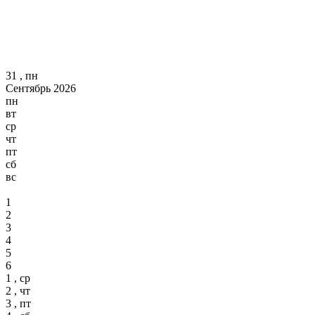
31 , пн
Сентябрь 2026
пн
вт
ср
чт
пт
сб
вс
1
2
3
4
5
6
1 , ср
2 , чт
3 , пт