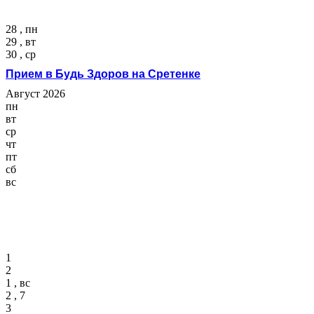
28 , пн
29 , вт
30 , ср
Прием в Будь Здоров на Сретенке
Август 2026
пн
вт
ср
чт
пт
сб
вс
1
2
1 , вс
2 , 7
3