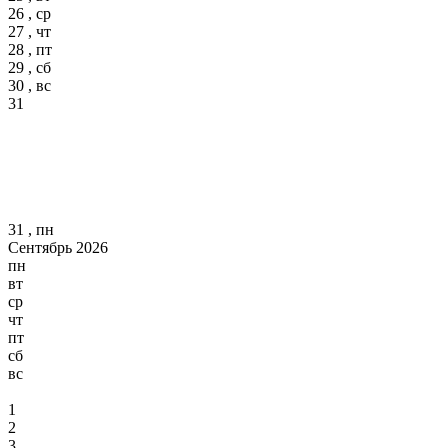
26 , ср
27 , чт
28 , пт
29 , сб
30 , вс
31
31 , пн
Сентябрь 2026
пн
вт
ср
чт
пт
сб
вс
1
2
3