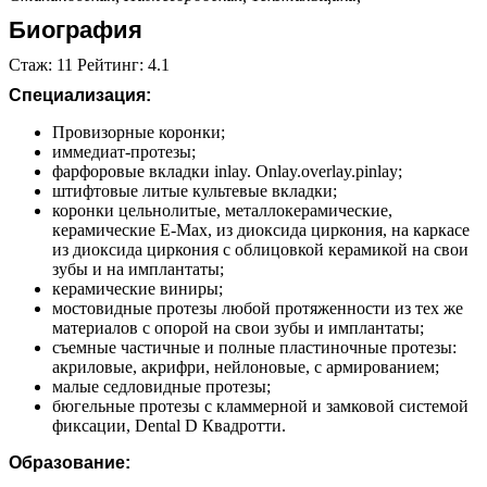
Биография
Стаж: 11 Рейтинг: 4.1
Специализация:
Провизорные коронки;
иммедиат-протезы;
фарфоровые вкладки inlay. Onlay.overlay.pinlay;
штифтовые литые культевые вкладки;
коронки цельнолитые, металлокерамические,
керамические E-Max, из диоксида циркония, на каркасе
из диоксида циркония с облицовкой керамикой на свои
зубы и на имплантаты;
керамические виниры;
мостовидные протезы любой протяженности из тех же
материалов с опорой на свои зубы и имплантаты;
съемные частичные и полные пластиночные протезы:
акриловые, акрифри, нейлоновые, с армированием;
малые седловидные протезы;
бюгельные протезы с кламмерной и замковой системой
фиксации, Dental D Квадротти.
Образование: