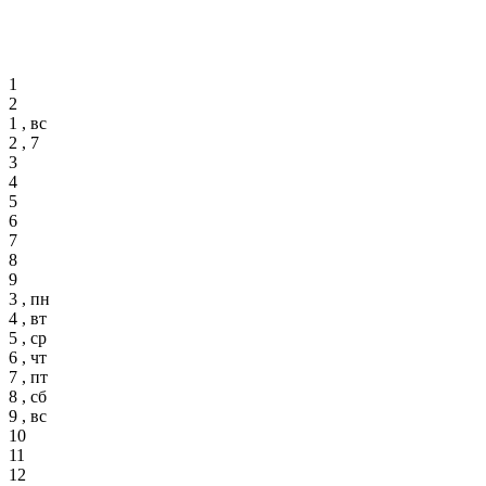
1
2
1 , вс
2 , 7
3
4
5
6
7
8
9
3 , пн
4 , вт
5 , ср
6 , чт
7 , пт
8 , сб
9 , вс
10
11
12