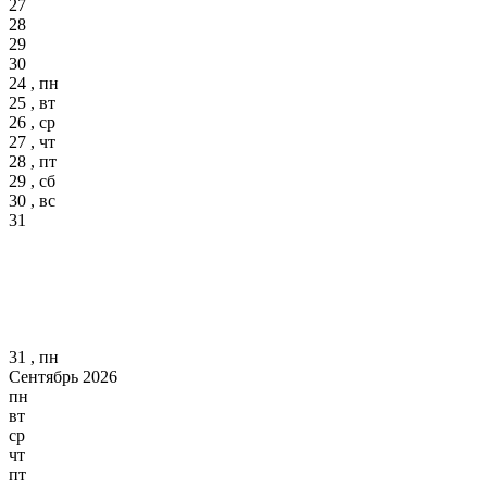
27
28
29
30
24 , пн
25 , вт
26 , ср
27 , чт
28 , пт
29 , сб
30 , вс
31
31 , пн
Сентябрь 2026
пн
вт
ср
чт
пт