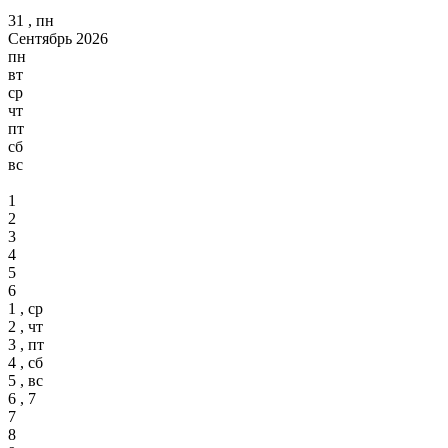
31 , пн
Сентябрь 2026
пн
вт
ср
чт
пт
сб
вс
1
2
3
4
5
6
1 , ср
2 , чт
3 , пт
4 , сб
5 , вс
6 , 7
7
8