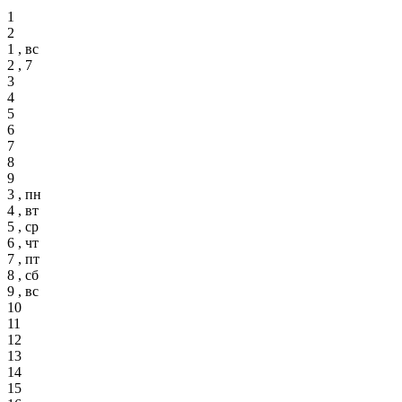
1
2
1 , вс
2 , 7
3
4
5
6
7
8
9
3 , пн
4 , вт
5 , ср
6 , чт
7 , пт
8 , сб
9 , вс
10
11
12
13
14
15