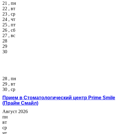
21 , пн
22 , вт
23 , ср
24 , чт
25 , пт
26 , сб
27 , вс
28
29
30
28 , пн
29 , вт
30 , ср
Прием в Стоматологический центр Prime Smile
(Прайм Смайл)
Август 2026
пн
вт
ср
чт