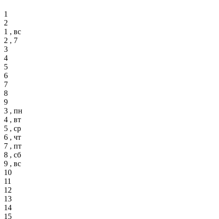
1
2
1 , вс
2 , 7
3
4
5
6
7
8
9
3 , пн
4 , вт
5 , ср
6 , чт
7 , пт
8 , сб
9 , вс
10
11
12
13
14
15