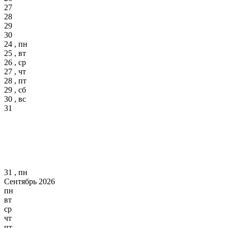
27
28
29
30
24 , пн
25 , вт
26 , ср
27 , чт
28 , пт
29 , сб
30 , вс
31
31 , пн
Сентябрь 2026
пн
вт
ср
чт
пт