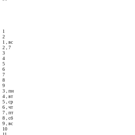
1
2
1 , вс
2 , 7
3
4
5
6
7
8
9
3 , пн
4 , вт
5 , ср
6 , чт
7 , пт
8 , сб
9 , вс
10
11