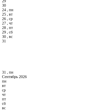
29
30
24 , пн
25 , вт
26 , ср
27 , чт
28 , пт
29 , сб
30 , вс
31
31 , пн
Сентябрь 2026
пн
вт
ср
чт
пт
сб
вс