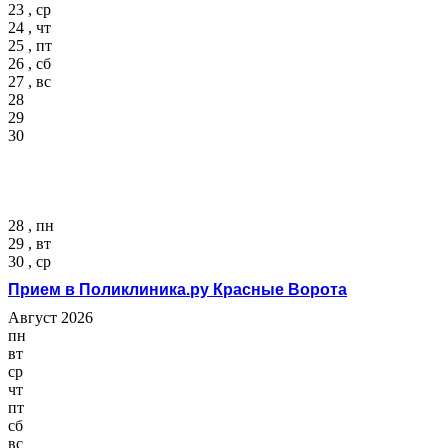
23 , ср
24 , чт
25 , пт
26 , сб
27 , вс
28
29
30
28 , пн
29 , вт
30 , ср
Прием в Поликлиника.ру Красные Ворота
Август 2026
пн
вт
ср
чт
пт
сб
вс