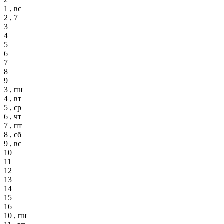
1 , вс
2 , 7
3
4
5
6
7
8
9
3 , пн
4 , вт
5 , ср
6 , чт
7 , пт
8 , сб
9 , вс
10
11
12
13
14
15
16
10 , пн