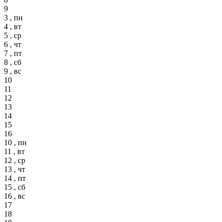
9
3 , пн
4 , вт
5 , ср
6 , чт
7 , пт
8 , сб
9 , вс
10
11
12
13
14
15
16
10 , пн
11 , вт
12 , ср
13 , чт
14 , пт
15 , сб
16 , вс
17
18