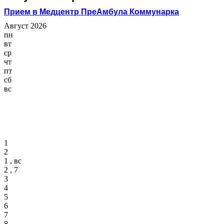
Прием в Медцентр ПреАмбула Коммунарка
Август 2026
пн
вт
ср
чт
пт
сб
вс
1
2
1 , вс
2 , 7
3
4
5
6
7
8