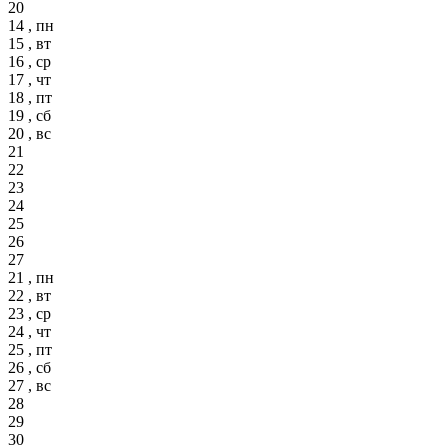
20
14 , пн
15 , вт
16 , ср
17 , чт
18 , пт
19 , сб
20 , вс
21
22
23
24
25
26
27
21 , пн
22 , вт
23 , ср
24 , чт
25 , пт
26 , сб
27 , вс
28
29
30