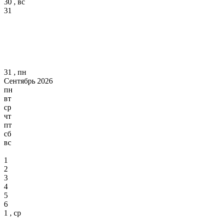
30 , вс
31
31 , пн
Сентябрь 2026
пн
вт
ср
чт
пт
сб
вс
1
2
3
4
5
6
1 , ср