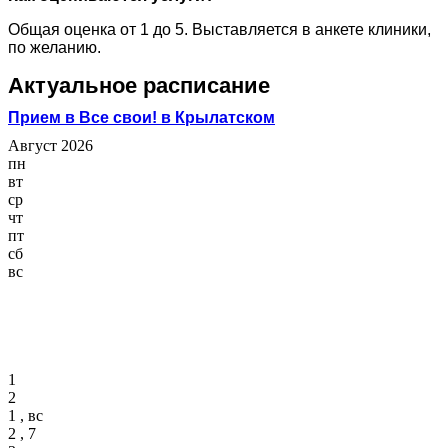
Общая оценка от 1 до 5. Выставляется в анкете клиники,
по желанию.
Актуальное расписание
Прием в Все свои! в Крылатском
Август 2026
пн
вт
ср
чт
пт
сб
вс
1
2
1 , вс
2 , 7