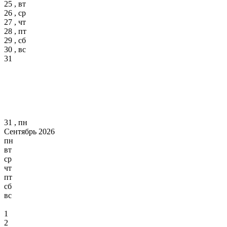
25 , вт
26 , ср
27 , чт
28 , пт
29 , сб
30 , вс
31
31 , пн
Сентябрь 2026
пн
вт
ср
чт
пт
сб
вс
1
2