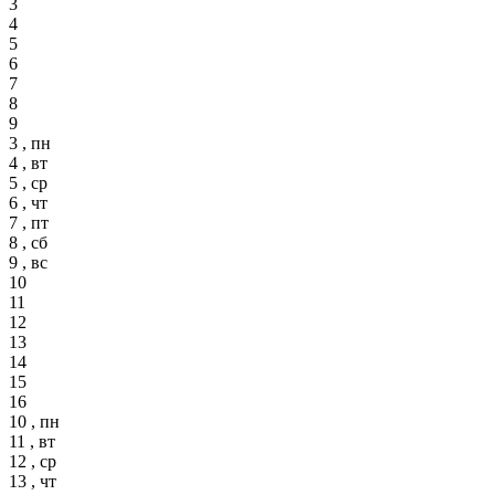
3
4
5
6
7
8
9
3 , пн
4 , вт
5 , ср
6 , чт
7 , пт
8 , сб
9 , вс
10
11
12
13
14
15
16
10 , пн
11 , вт
12 , ср
13 , чт