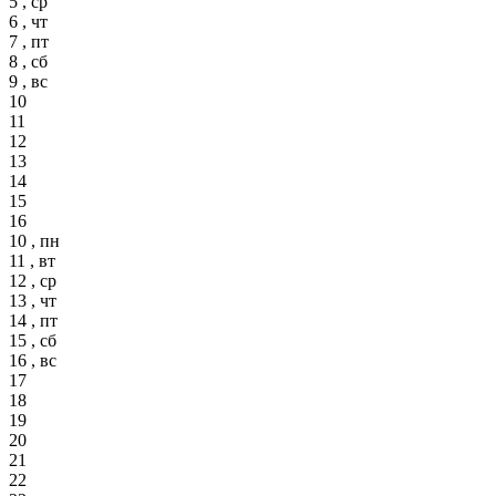
5 , ср
6 , чт
7 , пт
8 , сб
9 , вс
10
11
12
13
14
15
16
10 , пн
11 , вт
12 , ср
13 , чт
14 , пт
15 , сб
16 , вс
17
18
19
20
21
22