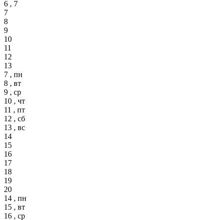
6 , 7
7
8
9
10
11
12
13
7 , пн
8 , вт
9 , ср
10 , чт
11 , пт
12 , сб
13 , вс
14
15
16
17
18
19
20
14 , пн
15 , вт
16 , ср