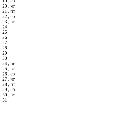
19 , ср
20 , чт
21 , пт
22 , сб
23 , вс
24
25
26
27
28
29
30
24 , пн
25 , вт
26 , ср
27 , чт
28 , пт
29 , сб
30 , вс
31