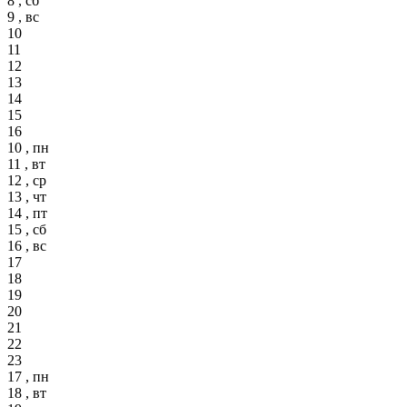
8 , сб
9 , вс
10
11
12
13
14
15
16
10 , пн
11 , вт
12 , ср
13 , чт
14 , пт
15 , сб
16 , вс
17
18
19
20
21
22
23
17 , пн
18 , вт