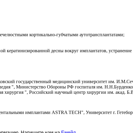
нечелюстными кортикально-губчатыми аутотрансплантатами;
ой кератинизированной десны вокруг имплантатов, устранение 
вский государственный медицинский университет им. И.М.Сече
педия ", Министерство Обороны РФ госпиталя им. Н.Н.Бурденко (
 хирургия ", Российский научный центр хирургии им. акад. Б.В.
 дентальными имплантами ASTRA TECH", Университет г. Гетебор
формацию. Напишите нам на
Емейл