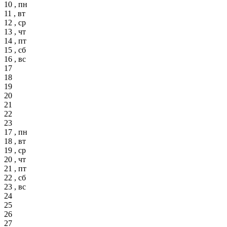
10 , пн
11 , вт
12 , ср
13 , чт
14 , пт
15 , сб
16 , вс
17
18
19
20
21
22
23
17 , пн
18 , вт
19 , ср
20 , чт
21 , пт
22 , сб
23 , вс
24
25
26
27