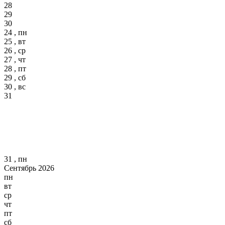
28
29
30
24 , пн
25 , вт
26 , ср
27 , чт
28 , пт
29 , сб
30 , вс
31
31 , пн
Сентябрь 2026
пн
вт
ср
чт
пт
сб