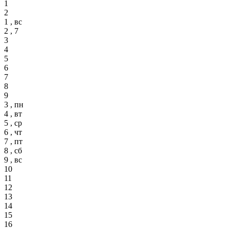
1
2
1 , вс
2 , 7
3
4
5
6
7
8
9
3 , пн
4 , вт
5 , ср
6 , чт
7 , пт
8 , сб
9 , вс
10
11
12
13
14
15
16