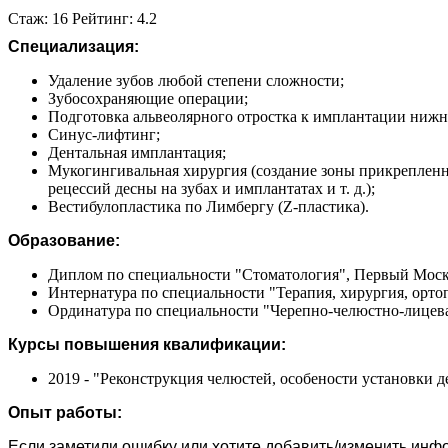
Стаж: 16 Рейтинг: 4.2
Специализация:
Удаление зубов любой степени сложности;
Зубосохраняющие операции;
Подготовка альвеолярного отростка к имплантации ниж
Синус-лифтинг;
Дентальная имплантация;
Мукогингивальная хирургия (создание зоны прикрепленн
рецессий десны на зубах и имплантатах и т. д.);
Вестибулопластика по Лимбергу (Z-пластика).
Образование:
Диплом по специальности "Стоматология", Первый Моско
Интернатура по специальности "Терапия, хирургия, орто
Ординатура по специальности "Черепно-челюстно-лицевая
Курсы повышения квалификации:
2019 - "Реконструкция челюстей, особености установки
Опыт работы:
Если заметили ошибку или хотите добавить/изменить ин