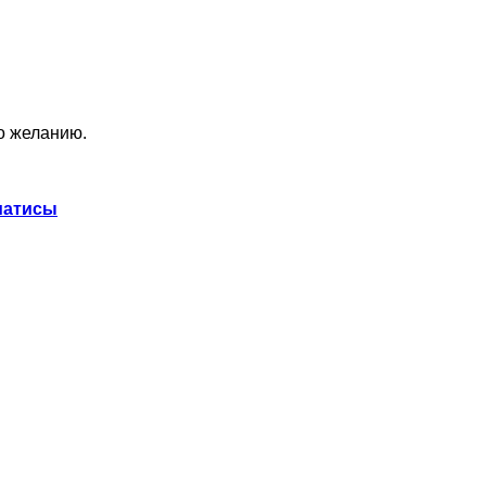
по желанию.
матисы