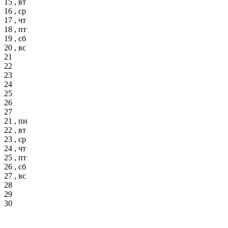
15 , вт
16 , ср
17 , чт
18 , пт
19 , сб
20 , вс
21
22
23
24
25
26
27
21 , пн
22 , вт
23 , ср
24 , чт
25 , пт
26 , сб
27 , вс
28
29
30