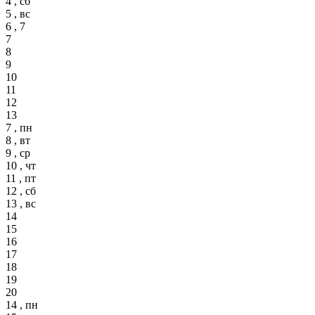
4 , сб
5 , вс
6 , 7
7
8
9
10
11
12
13
7 , пн
8 , вт
9 , ср
10 , чт
11 , пт
12 , сб
13 , вс
14
15
16
17
18
19
20
14 , пн