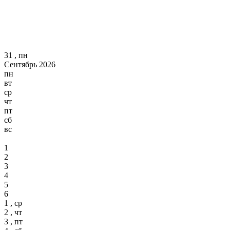
31 , пн
Сентябрь 2026
пн
вт
ср
чт
пт
сб
вс
1
2
3
4
5
6
1 , ср
2 , чт
3 , пт