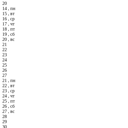
20
14 , пн
15 , вт
16 , ср
17 , чт
18 , пт
19 , сб
20 , вс
21
22
23
24
25
26
27
21 , пн
22 , вт
23 , ср
24 , чт
25 , пт
26 , сб
27 , вс
28
29
30