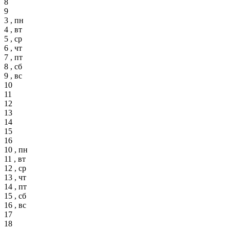
8
9
3 , пн
4 , вт
5 , ср
6 , чт
7 , пт
8 , сб
9 , вс
10
11
12
13
14
15
16
10 , пн
11 , вт
12 , ср
13 , чт
14 , пт
15 , сб
16 , вс
17
18