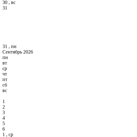
30 , вс
31
31 , пн
Сентябрь 2026
пн
вт
ср
чт
пт
сб
вс
1
2
3
4
5
6
1 , ср