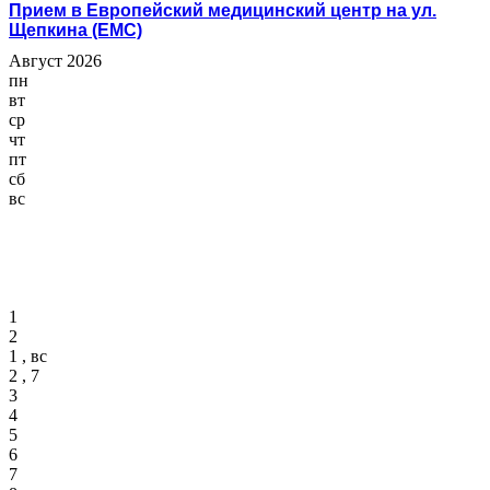
Прием в Европейский медицинский центр на ул.
Щепкина (ЕМС)
Август 2026
пн
вт
ср
чт
пт
сб
вс
1
2
1 , вс
2 , 7
3
4
5
6
7