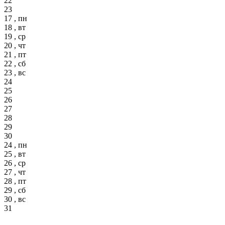
22
23
17 , пн
18 , вт
19 , ср
20 , чт
21 , пт
22 , сб
23 , вс
24
25
26
27
28
29
30
24 , пн
25 , вт
26 , ср
27 , чт
28 , пт
29 , сб
30 , вс
31