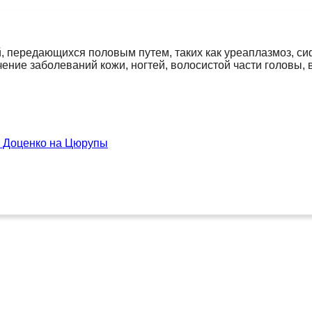
передающихся половым путем, таких как уреаплазмоз, сиф
ение заболеваний кожи, ногтей, волосистой части головы, в
я Доценко на Цюрупы