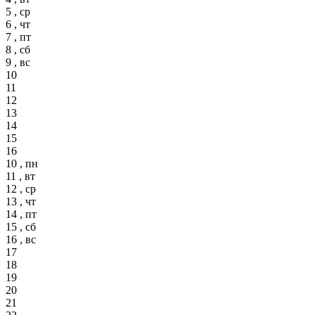
5 , ср
6 , чт
7 , пт
8 , сб
9 , вс
10
11
12
13
14
15
16
10 , пн
11 , вт
12 , ср
13 , чт
14 , пт
15 , сб
16 , вс
17
18
19
20
21