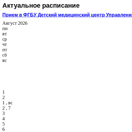
Актуальное расписание
Прием в ФГБУ Детский медицинский центр Управлени
Август 2026
пн
вт
ср
чт
пт
сб
вс
1
2
1 , вс
2 , 7
3
4
5
6