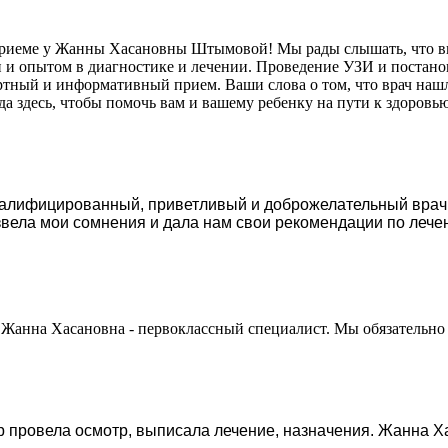
 приеме у Жанны Хасановны Штымовой! Мы рады слышать, что в
 и опытом в диагностике и лечении. Проведение УЗИ и постанов
ортный и информативный прием. Ваши слова о том, что врач нашл
 здесь, чтобы помочь вам и вашему ребенку на пути к здоровь
валифицированный, приветливый и доброжелательный врач.
звела мои сомнения и дала нам свои рекомендации по лече
, Жанна Хасановна - первоклассный специалист. Мы обязательно
р провела осмотр, выписала лечение, назначения. Жанна Х