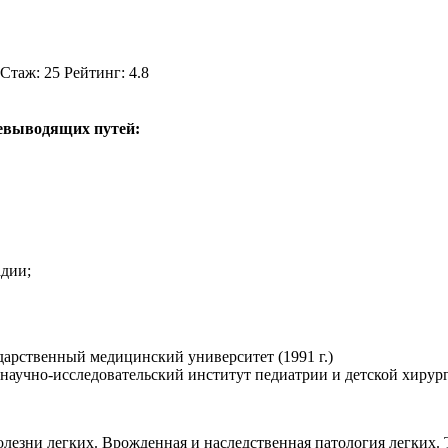
таж: 25 Рейтинг: 4.8
чевыводящих путей:
адии;
дарственный медицинский университет (1991 г.)
аучно-исследовательский институт педиатрии и детской хирурги
лезни легких. Врожденная и наследственная патология легких.