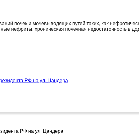
ваний почек и мочевыводящих путей таких, как нефротиче
нные нефриты, хроническая почечная недостаточность в до
резидента РФ на ул. Цандера
зидента РФ на ул. Цандера