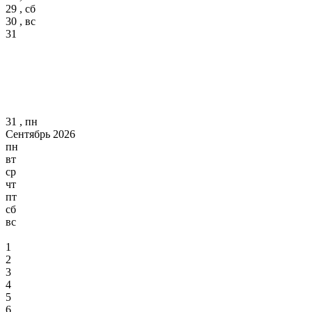
29 , сб
30 , вс
31
31 , пн
Сентябрь 2026
пн
вт
ср
чт
пт
сб
вс
1
2
3
4
5
6