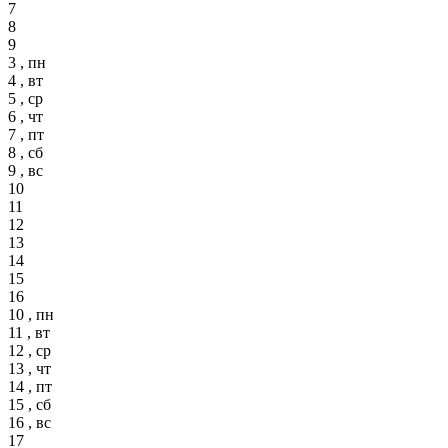
7
8
9
3 , пн
4 , вт
5 , ср
6 , чт
7 , пт
8 , сб
9 , вс
10
11
12
13
14
15
16
10 , пн
11 , вт
12 , ср
13 , чт
14 , пт
15 , сб
16 , вс
17