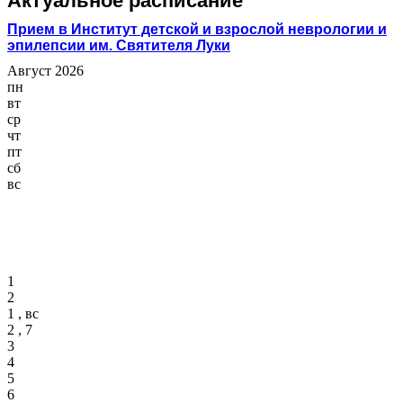
Актуальное расписание
Прием в Институт детской и взрослой неврологии и
эпилепсии им. Святителя Луки
Август 2026
пн
вт
ср
чт
пт
сб
вс
1
2
1 , вс
2 , 7
3
4
5
6