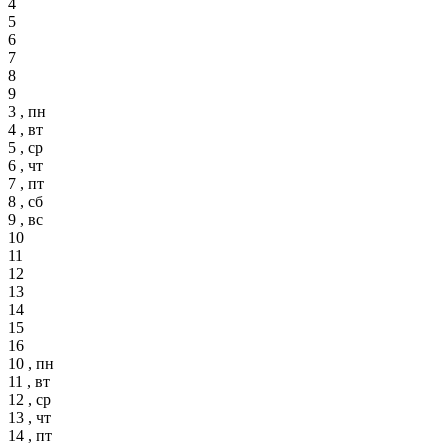
4
5
6
7
8
9
3 , пн
4 , вт
5 , ср
6 , чт
7 , пт
8 , сб
9 , вс
10
11
12
13
14
15
16
10 , пн
11 , вт
12 , ср
13 , чт
14 , пт