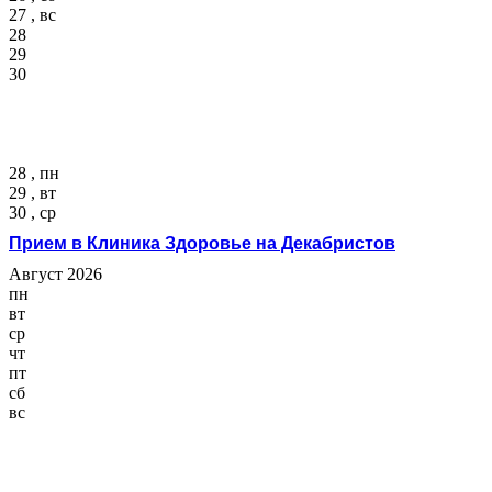
27 , вс
28
29
30
28 , пн
29 , вт
30 , ср
Прием в Клиника Здоровье на Декабристов
Август 2026
пн
вт
ср
чт
пт
сб
вс