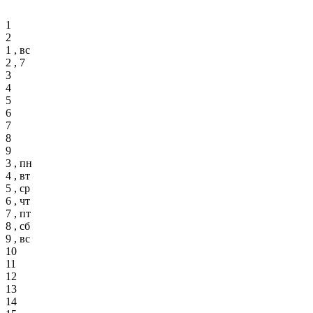
1
2
1 , вс
2 , 7
3
4
5
6
7
8
9
3 , пн
4 , вт
5 , ср
6 , чт
7 , пт
8 , сб
9 , вс
10
11
12
13
14