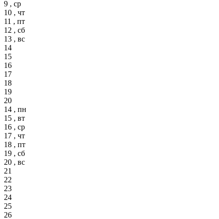
9 , ср
10 , чт
11 , пт
12 , сб
13 , вс
14
15
16
17
18
19
20
14 , пн
15 , вт
16 , ср
17 , чт
18 , пт
19 , сб
20 , вс
21
22
23
24
25
26