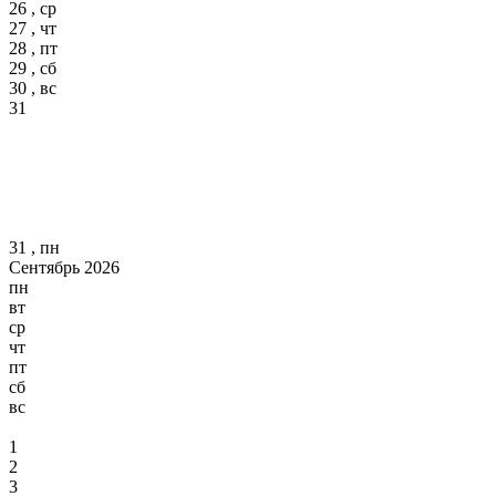
26 , ср
27 , чт
28 , пт
29 , сб
30 , вс
31
31 , пн
Сентябрь 2026
пн
вт
ср
чт
пт
сб
вс
1
2
3