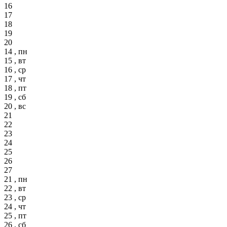
16
17
18
19
20
14 , пн
15 , вт
16 , ср
17 , чт
18 , пт
19 , сб
20 , вс
21
22
23
24
25
26
27
21 , пн
22 , вт
23 , ср
24 , чт
25 , пт
26 , сб