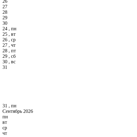
26
27
28
29
30
24 , пн
25 , вт
26 , ср
27 , чт
28 , пт
29 , сб
30 , вс
31
31 , пн
Сентябрь 2026
пн
вт
ср
чт