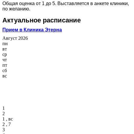
Общая оценка от 1 до 5. Выставляется в анкете клиники,
по желанию.
Актуальное расписание
Прием в Клиника Этерна
Август 2026
пн
вт
ср
чт
пт
сб
вс
1
2
1 , вс
2 , 7
3