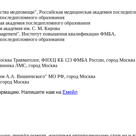
чества медпомощи", Российская медицинская академия последипл
я последипломного образования
кая академия последипломного образования
я академия им. С. М. Кирова
e Management", Институт повышения квалификации ФМБА,
я последипломного образования
 Москва Травматолог, ФНХЦ КБ 123 ФМБА России, город Москва
Клиника ЛМС, город Москва
 им А.А. Вишневского" МО РФ, город Москва
 город Москва
формацию. Напишите нам на
Емейл
щее: провёл осмотр, изготовил ортопедические стельки и 