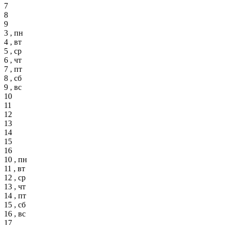
7
8
9
3 , пн
4 , вт
5 , ср
6 , чт
7 , пт
8 , сб
9 , вс
10
11
12
13
14
15
16
10 , пн
11 , вт
12 , ср
13 , чт
14 , пт
15 , сб
16 , вс
17