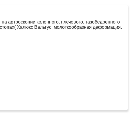
на артроскопии коленного, плечевого, тазобедренного
 стопах( Халюкс Вальгус, молоткообразная деформация,