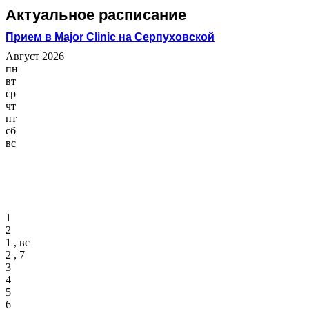
Актуальное расписание
Прием в Major Clinic на Серпуховской
Август 2026
пн
вт
ср
чт
пт
сб
вс
1
2
1 , вс
2 , 7
3
4
5
6