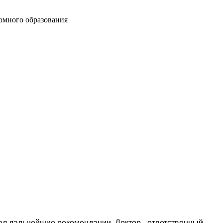
омного образования
дал дальнейшие рекомендации. Доктор - ответственный