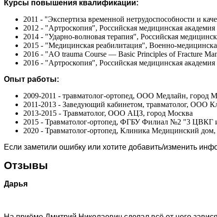
Курсы повышения квалификации:
2011 - "Экспертиза временной нетрудоспособности и ка
2012 - "Артроскопия", Российская медицинская академи
2014 - "Ударно-волновая терапия", Российская медицинс
2015 - "Медицинская реабилитация", Военно-медицинска
2016 - "AO trauma Course — Basic Principles of Fractur
2016 - "Артроскопия", Российская медицинская академи
Опыт работы:
2009-2011 - травматолог-ортопед, ООО Медлайн, город
2011-2013 - Заведующий кабинетом, травматолог, ООО 
2013-2015 - Травматолог, ООО АЦЗ, город Москва
2015 - Травматолог-ортопед, ФГБУ Филиал №2 "3 ЦВКГ
2020 - Травматолог-ортопед, Клиника Медицинский дом,
Если заметили ошибку или хотите добавить/изменить ин
Отзывы
Дарья
На приёме Дмитрий Николаевич сделал всё от него завися