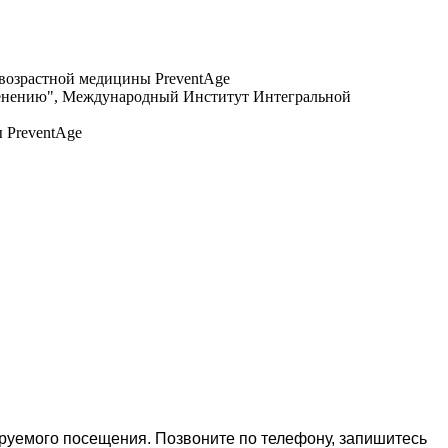
возрастной медицины PreventAge
именению", Международный Институт Интегральной
 PreventAge
ируемого посещения. Позвоните по телефону, запишитесь