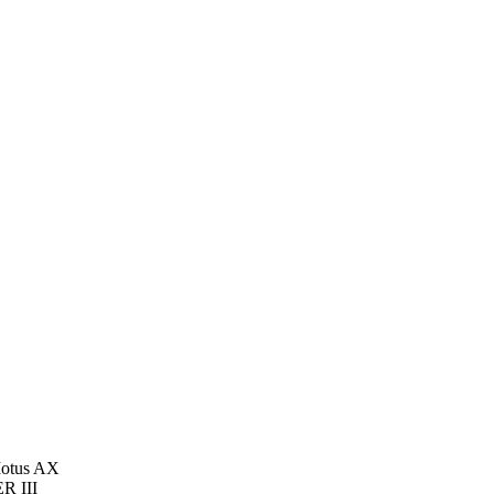
Motus AX
R III