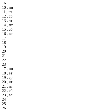
16
10 , пн
11 , вт
12 , ср
13 , чт
14 , пт
15 , сб
16 , вс
17
18
19
20
21
22
23
17 , пн
18 , вт
19 , ср
20 , чт
21 , пт
22 , сб
23 , вс
24
25
26