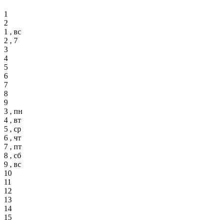
1
2
1 , вс
2 , 7
3
4
5
6
7
8
9
3 , пн
4 , вт
5 , ср
6 , чт
7 , пт
8 , сб
9 , вс
10
11
12
13
14
15