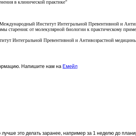
нения в клинической практике"
, Международный Институт Интегральной Превентивной и Анти
змы старения: от молекулярной биологии к практическому пр
титут Интегральной Превентивной и Антивозрастной медицины
формацию. Напишите нам на
Емейл
 лучше это делать заранее, например за 1 неделю до план