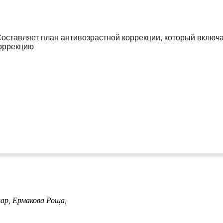
 Составляет план антивозрастной коррекции, который включ
коррекцию
вар,
Ермакова Роща,