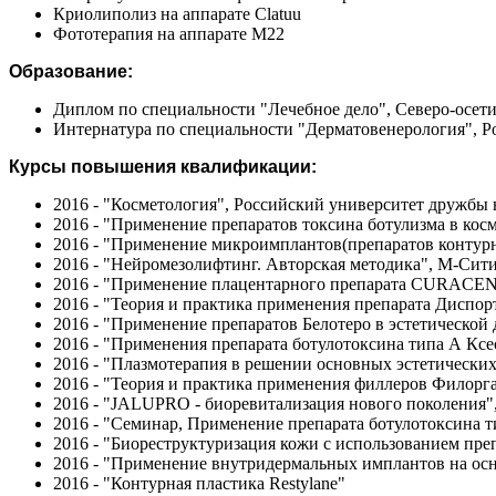
Криолиполиз на аппарате Clatuu
Фототерапия на аппарате М22
Образование:
Диплом по специальности "Лечебное дело", Северо-осетин
Интернатура по специальности "Дерматовенерология", Ро
Курсы повышения квалификации:
2016 - "Косметология", Российский университет дружбы
2016 - "Применение препаратов токсина ботулизма в кос
2016 - "Применение микроимплантов(препаратов контурн
2016 - "Нейромезолифтинг. Авторская методика", М-Сит
2016 - "Применение плацентарного препарата CURACEN
2016 - "Теория и практика применения препарата Диспор
2016 - "Применение препаратов Белотеро в эстетической
2016 - "Применения препарата ботулотоксина типа А Кс
2016 - "Плазмотерапия в решении основных эстетически
2016 - "Теория и практика применения филлеров Филорга
2016 - "JALUPRO - биоревитализация нового поколения"
2016 - "Семинар, Применение препарата ботулотоксин
2016 - "Биореструктуризация кожи с использованием пре
2016 - "Применение внутридермальных имплантов на о
2016 - "Контурная пластика Restylane"