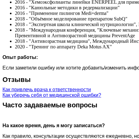
2016 - "Хемоэксфолианты линейки ENERPEEL для приме
2016 - "Канюльные методики в редермализации"
2016 - "Применение пилингов Medi+derma"
2018 - "Объёмное моделирование препаратом SubQ"
2018 - "Экспертная школа клинической нутрициологии"
2018 - "Международная конференция, "Ключевые механи
Превентивной и Антивозрастной медицины PreventAge
2018 - "Антивозрастная медицина", Международный Инс
2020 - "Тренинг по аппарату Deka Motus AX"
Опыт работы:
Если заметили ошибку или хотите добавить/изменить ин
Отзывы
Как привлечь врача к ответственности
Как уберечь себя от медицинской ошибки?
Часто задаваемые вопросы
На какое время, день я могу записаться?
Как правило, консультации осуществляются ежедневно, но