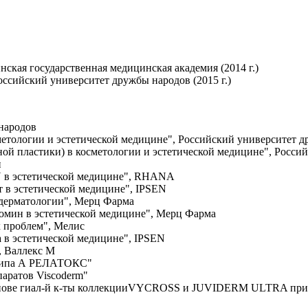
ская государственная медицинская академия (2014 г.)
ссийский университет дружбы народов (2015 г.)
 народов
метологии и эстетической медицине", Российский университет 
ой пластики) в косметологии и эстетической медицине", Росси
и
 в эстетической медицине", RHANA
т в эстетической медицине", IPSEN
 дерматологии", Мерц Фарма
еомин в эстетической медицине", Мерц Фарма
х проблем", Мелис
 в эстетической медицине", IPSEN
, Валлекс М
а типа А РЕЛАТОКС"
паратов Viscoderm"
снове гиал-й к-ты коллекцииVYCROSS и JUVIDERM ULTRA при 