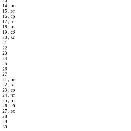
20
14 , пн
15 , вт
16 , ср
17 , чт
18 , пт
19 , сб
20 , вс
21
22
23
24
25
26
27
21 , пн
22 , вт
23 , ср
24 , чт
25 , пт
26 , сб
27 , вс
28
29
30