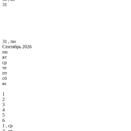
31
31 , пн
Сентябрь 2026
пн
вт
ср
чт
пт
сб
вс
1
2
3
4
5
6
1 , ср
2 , чт