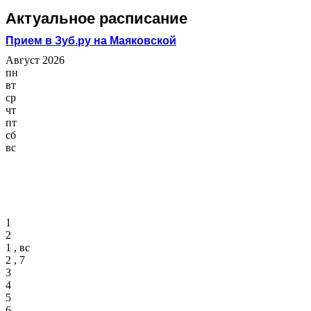
Актуальное расписание
Прием в Зуб.ру на Маяковской
Август 2026
пн
вт
ср
чт
пт
сб
вс
1
2
1 , вс
2 , 7
3
4
5
6