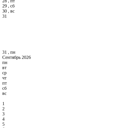
28 , пт
29 , сб
30 , вс
31
31 , пн
Сентябрь 2026
пн
вт
ср
чт
пт
сб
вс
1
2
3
4
5