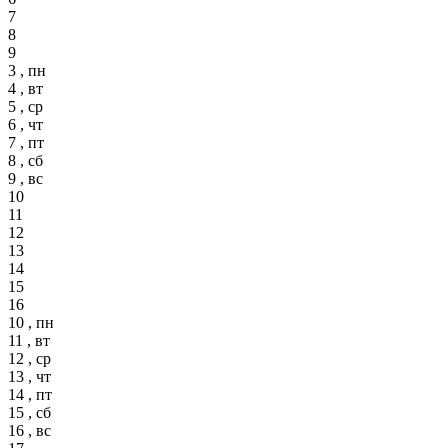
7
8
9
3 , пн
4 , вт
5 , ср
6 , чт
7 , пт
8 , сб
9 , вс
10
11
12
13
14
15
16
10 , пн
11 , вт
12 , ср
13 , чт
14 , пт
15 , сб
16 , вс