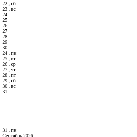
22 , сб
23 , вс
24
25
26
27
28
29
30
24 , пн
25 , вт
26 , ср
27 , чт
28 , пт
29 , сб
30 , вс
31
31 , пн
Сентябрь 2026