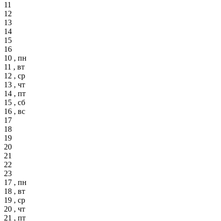
11
12
13
14
15
16
10 , пн
11 , вт
12 , ср
13 , чт
14 , пт
15 , сб
16 , вс
17
18
19
20
21
22
23
17 , пн
18 , вт
19 , ср
20 , чт
21 , пт