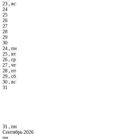
23 , вс
24
25
26
27
28
29
30
24 , пн
25 , вт
26 , ср
27 , чт
28 , пт
29 , сб
30 , вс
31
31 , пн
Сентябрь 2026
пн