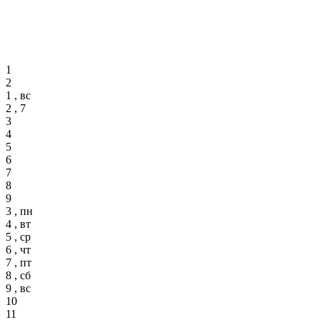
1
2
1 , вс
2 , 7
3
4
5
6
7
8
9
3 , пн
4 , вт
5 , ср
6 , чт
7 , пт
8 , сб
9 , вс
10
11