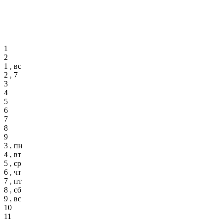
1
2
1 , вс
2 , 7
3
4
5
6
7
8
9
3 , пн
4 , вт
5 , ср
6 , чт
7 , пт
8 , сб
9 , вс
10
11