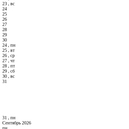
23 , вс
24
25
26
27
28
29
30
24 , пн
25 , вт
26 , ср
27 , чт
28 , пт
29 , сб
30 , вс
31
31 , пн
Сентябрь 2026
пн