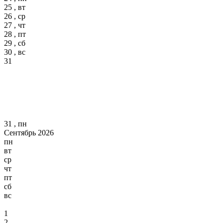
25 , вт
26 , ср
27 , чт
28 , пт
29 , сб
30 , вс
31
31 , пн
Сентябрь 2026
пн
вт
ср
чт
пт
сб
вс
1
2