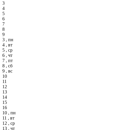
3
4
5
6
7
8
9
3 , пн
4 , вт
5 , ср
6 , чт
7 , пт
8 , сб
9 , вс
10
11
12
13
14
15
16
10 , пн
11 , вт
12 , ср
13 , чт