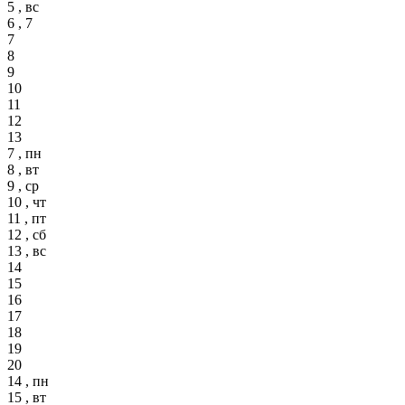
5 , вс
6 , 7
7
8
9
10
11
12
13
7 , пн
8 , вт
9 , ср
10 , чт
11 , пт
12 , сб
13 , вс
14
15
16
17
18
19
20
14 , пн
15 , вт