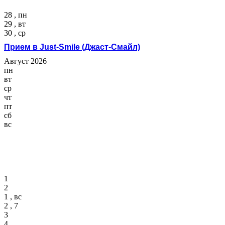
28 , пн
29 , вт
30 , ср
Прием в Just-Smile (Джаст-Смайл)
Август 2026
пн
вт
ср
чт
пт
сб
вс
1
2
1 , вс
2 , 7
3
4