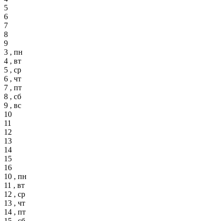
5
6
7
8
9
3 , пн
4 , вт
5 , ср
6 , чт
7 , пт
8 , сб
9 , вс
10
11
12
13
14
15
16
10 , пн
11 , вт
12 , ср
13 , чт
14 , пт
15 , сб