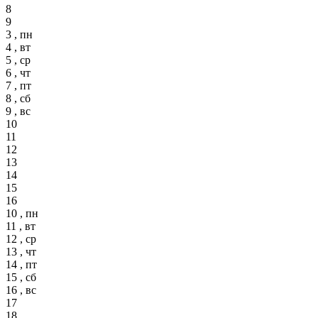
8
9
3 , пн
4 , вт
5 , ср
6 , чт
7 , пт
8 , сб
9 , вс
10
11
12
13
14
15
16
10 , пн
11 , вт
12 , ср
13 , чт
14 , пт
15 , сб
16 , вс
17
18