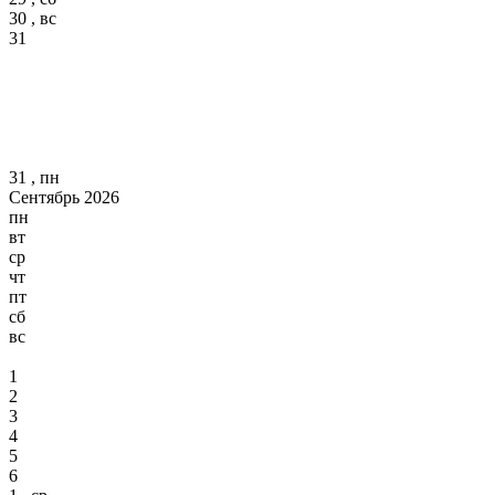
30 , вс
31
31 , пн
Сентябрь 2026
пн
вт
ср
чт
пт
сб
вс
1
2
3
4
5
6