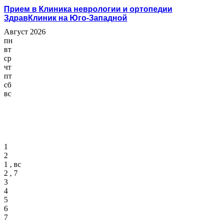
Прием в Клиника неврологии и ортопедии
ЗдравКлиник на Юго-Западной
Август 2026
пн
вт
ср
чт
пт
сб
вс
1
2
1 , вс
2 , 7
3
4
5
6
7