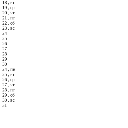
18 , вт
19 , ср
20 , чт
21 , пт
22 , сб
23 , вс
24
25
26
27
28
29
30
24 , пн
25 , вт
26 , ср
27 , чт
28 , пт
29 , сб
30 , вс
31