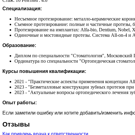
Стаж: 16 Рейтинг: 4.6
Специализация:
Несъемное протезирование: металло-керамические корон
Съемное протезирование: полные и частичные протезы,
Протезирование на имплантах: Alfa-bio, Dentium, Nobel, 
Одиночные и мостовидные протезы. Система All-on-4 и A
Образование:
Диплом по специальности "Стоматология", Московский 
Ординатура по специальности "Ортопедическая стоматол
Курсы повышения квалификации:
2021 - "Практические аспекты применения концепции All-
2023 - "Безметалловые конструкции зубных протезов при
2023 - "Актуальные вопросы ортопедического лечения з
Опыт работы:
Если заметили ошибку или хотите добавить/изменить ин
Отзывы
Как привлечь врача к ответственности