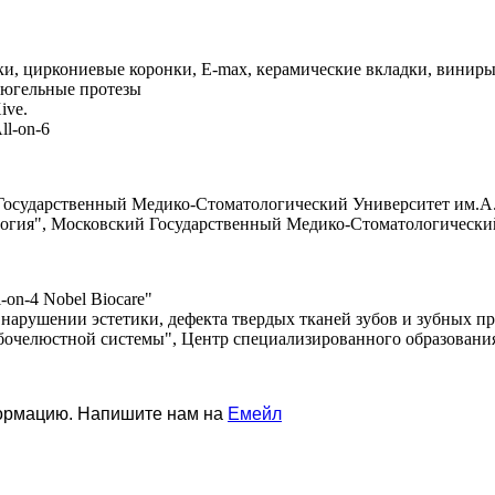
ки, циркониевые коронки, Е-max, керамические вкладки, винир
 бюгельные протезы
Xive.
ll-on-6
Государственный Медико-Стоматологический Университет им.А.И
огия", Московский Государственный Медико-Стоматологический
on-4 Nobel Biocare"
 нарушении эстетики, дефекта твердых тканей зубов и зубных п
убочелюстной системы", Центр специализированного образовани
формацию. Напишите нам на
Емейл