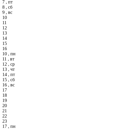
7 , пт
8 , сб
9 , вс
10
11
12
13
14
15
16
10 , пн
11 , вт
12 , ср
13 , чт
14 , пт
15 , сб
16 , вс
17
18
19
20
21
22
23
17 , пн