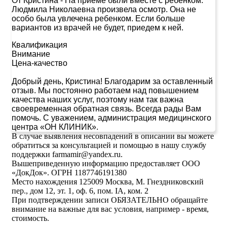
От Кристина
-
На приеме были вместе с ребенком.
Людмила Николаевна произвела осмотр. Она не
особо была увлечена ребенком. Если больше
вариантов из врачей не будет, приедем к ней.
Квалификация
Внимание
Цена-качество
Добрый день, Кристина! Благодарим за оставленный
отзыв. Мы постоянно работаем над повышением
качества наших услуг, поэтому нам так важна
своевременная обратная связь. Всегда рады Вам
помочь. С уважением, администрация медицинского
центра «ОН КЛИНИК».
В случае выявления несовпадений в описании вы можете
обратиться за консультацией и помощью в нашу службу
поддержки farmamir@yandex.ru.
Вышеприведенную информацию предоставляет ООО
«ДокДок». ОГРН 1187746191380
Место нахождения 125009 Москва, М. Гнездниковский
пер., дом 12, эт. 1, оф. 6, пом. IA, ком. 2
При подтверждении записи ОБЯЗАТЕЛЬНО обращайте
внимание на важные для вас условия, например - время,
стоимость.