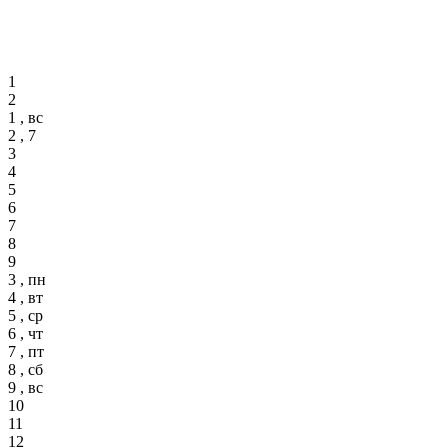
1
2
1 , вс
2 , 7
3
4
5
6
7
8
9
3 , пн
4 , вт
5 , ср
6 , чт
7 , пт
8 , сб
9 , вс
10
11
12