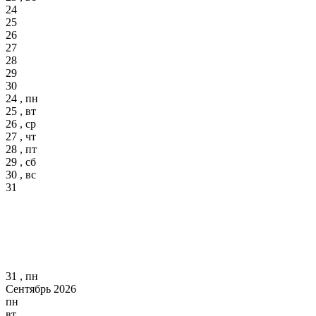
24
25
26
27
28
29
30
24 , пн
25 , вт
26 , ср
27 , чт
28 , пт
29 , сб
30 , вс
31
31 , пн
Сентябрь 2026
пн
вт